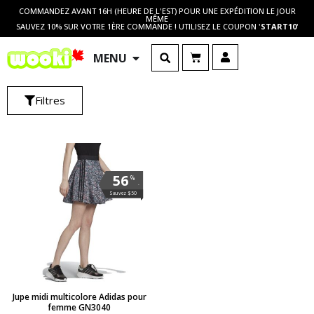
COMMANDEZ AVANT 16H (HEURE DE L'EST) POUR UNE EXPÉDITION LE JOUR
MÊME
SAUVEZ 10% SUR VOTRE 1ÈRE COMMANDE ! UTILISEZ LE COUPON '
START10
'
MENU
Filtres
56
%
.
Sauvez $50
Jupe midi multicolore Adidas pour
femme GN3040