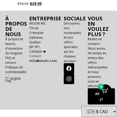
$
90.00
$
39.99
À
ENTREPRISE
SOCIALE
VOUS
PROPOS
EN
WOOKI INC.
Découvrez
DE
VOULEZ
79 rue
nos
NOUS
Crémazie
nouveautés
PLUS ?
Gatineau,
et nos
À propos et
Restez en
Québec
offres
heures
contact !
J8Y 3P1,
spéciales
d'ouverture
Nous avons
CANADA 🍁
sur les
du magasin
de temps en
Contact:
réseaux
FAQ et
temps des
info@wooki.com
sociaux !
retours
offres
Politique de
intéressantes
confidentialité
et nous
pouvons
E
n
g
l
i
s
h
vous en
informer !
0
Allons-
y!