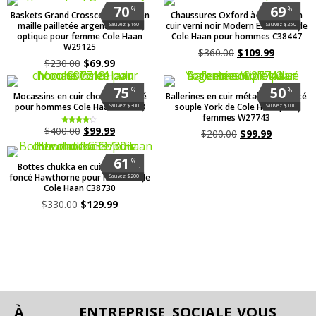
70
69
%
%
Baskets Grand Crosscourt Daily en
Chaussures Oxford à bout uni en
.
.
maille pailletée argentée/blanc
cuir verni noir Modern Essentials de
Sauvez $160
Sauvez $250
optique pour femme Cole Haan
Cole Haan pour hommes C38447
W29125
$
360.00
$
109.99
$
230.00
$
69.99
75
50
%
%
Mocassins en cuir chocolat foncé
Ballerines en cuir métallisé argenté
.
.
pour hommes Cole Haan C37718
souple York de Cole Haan pour
Sauvez $300
Sauvez $100
femmes W27743
$
400.00
$
99.99
Note
$
200.00
$
99.99
4.00
sur 5
61
%
Bottes chukka en cuir chocolat
.
foncé Hawthorne pour hommes de
Sauvez $200
Cole Haan C38730
$
330.00
$
129.99
À
ENTREPRISE
SOCIALE
VOUS