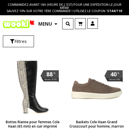
COMMANDEZ AVANT 16H (HEURE DE L'EST) POUR UNE EXPÉDITION LE JOUR
MÊME
SAUVEZ 10% SUR VOTRE 1ÈRE COMMANDE ! UTILISEZ LE COUPON '
START10
'
MENU
Filtres
88
40
%
%
.
.
Sauvez $370
Sauvez $60
Bottes Rianne pour femmes Cole
Baskets Cole Haan Grand
Haan (65 mm) en cuir imprimé
Crosscourt pour homme, marron