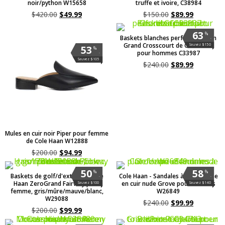
noir/python W15658
truffe et ivoire, C38984
$
420.00
$
49.99
$
150.00
$
89.99
63
%
Baskets blanches perforées/paon
.
Grand Crosscourt de Cole Haan
Sauvez $150
53
%
pour hommes C33987
.
Sauvez $105
$
240.00
$
89.99
Mules en cuir noir Piper pour femme
de Cole Haan W12888
$
200.00
$
94.99
50
58
%
%
Baskets de golf/d'extérieur Cole
Cole Haan - Sandales à plateforme
.
.
Haan ZeroGrand Fairway pour
en cuir nude Grove pour femmes
Sauvez $100
Sauvez $140
femme, gris/mûre/mauve/blanc,
W26849
W29088
$
240.00
$
99.99
$
200.00
$
99.99