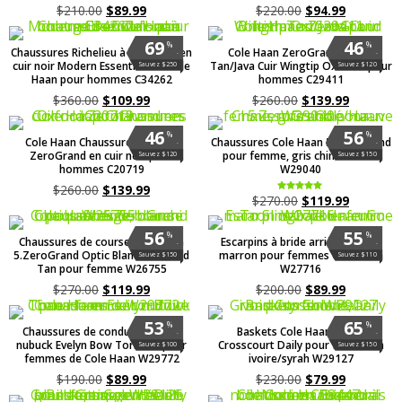
$
210.00
$
89.99
$
220.00
$
94.99
69
46
%
%
Chaussures Richelieu à bout golf en
Cole Haan ZeroGrand British
.
.
cuir noir Modern Essentials de Cole
Tan/Java Cuir Wingtip Oxfords pour
Sauvez $250
Sauvez $120
Haan pour hommes C34262
hommes C29411
$
360.00
$
109.99
$
260.00
$
139.99
46
56
%
%
Cole Haan Chaussures Oxford
Chaussures Cole Haan 5.ZeroGrand
.
.
ZeroGrand en cuir noir pour
pour femme, gris chiné/mauve
Sauvez $120
Sauvez $150
hommes C20719
W29040
$
260.00
$
139.99
$
270.00
$
119.99
Note
5.00
sur 5
56
55
%
%
Chaussures de course Cole Haan
Escarpins à bride arrière en cuir
.
.
5.ZeroGrand Optic Blanc/Bleached
marron pour femmes Cole Haan
Sauvez $150
Sauvez $110
Tan pour femme W26755
W27716
$
270.00
$
119.99
$
200.00
$
89.99
53
65
%
%
Chaussures de conduite en cuir
Baskets Cole Haan Grand
.
.
nubuck Evelyn Bow Tornado pour
Crosscourt Daily pour femme en
Sauvez $100
Sauvez $150
femmes de Cole Haan W29772
ivoire/syrah W29127
$
190.00
$
89.99
$
230.00
$
79.99