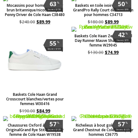
63
50
%
%
Mocassins pour hommes en cuir
Baskets en toile ivoire/naturelle
.
.
brun britannique/nicotine Wyatt
GrandPro Rally Court de Cole Haan
Sauvez $150
Sauvez $90
Penny Driver de Cole Haan C38480
pour hommes C34713
$
240.00
$
89.99
$
180.00
$
89.99
42
%
Baskets Cole Haan Zerogrand All
.
Day Runner Mauve Shadow pour
Sauvez $55
55
%
femme W29045
.
Sauvez $105
$
130.00
$
74.99
Baskets Cole Haan Grand
Crosscourt blanches/vertes pour
femmes W30416
$
190.00
$
84.99
57
57
%
%
Chaussures Oxford à bout golf
Richelieus à bout golf Davidson
.
.
OriginalGrand Rye Stitchlite pour
Grand Chestnut de Cole Haan pour
Sauvez $120
Sauvez $125
femme de Cole Haan W19538
hommes C36775