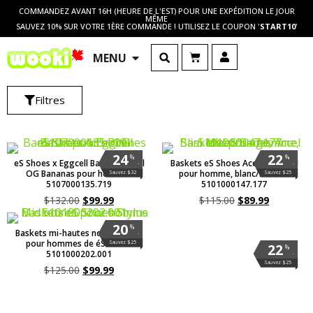
COMMANDEZ AVANT 16H (HEURE DE L'EST) POUR UNE EXPÉDITION LE JOUR
MÊME
SAUVEZ 10% SUR VOTRE 1ÈRE COMMANDE ! UTILISEZ LE COUPON '
START10
'
MENU
Filtres
24
22
%
%
eS Shoes x Eggcell Baskets Accel
Baskets eS Shoes Accel Slim Mid
.
.
OG Bananas pour hommes
pour homme, blanc/marron
Sauvez $32
Sauvez $25
5107000135.719
5101000147.177
$
132.00
$
99.99
$
115.00
$
89.99
20
%
Baskets mi-hautes noires Stylus
.
pour hommes de éS Shoes
Sauvez $25
22
%
5101000202.001
.
Sauvez $25
$
125.00
$
99.99