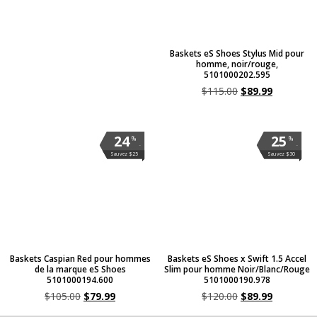
Baskets eS Shoes Stylus Mid pour
homme, noir/rouge,
5101000202.595
$
115.00
$
89.99
24
25
%
%
.
.
Sauvez $25
Sauvez $30
Baskets Caspian Red pour hommes
Baskets eS Shoes x Swift 1.5 Accel
de la marque eS Shoes
Slim pour homme Noir/Blanc/Rouge
5101000194.600
5101000190.978
$
105.00
$
79.99
$
120.00
$
89.99