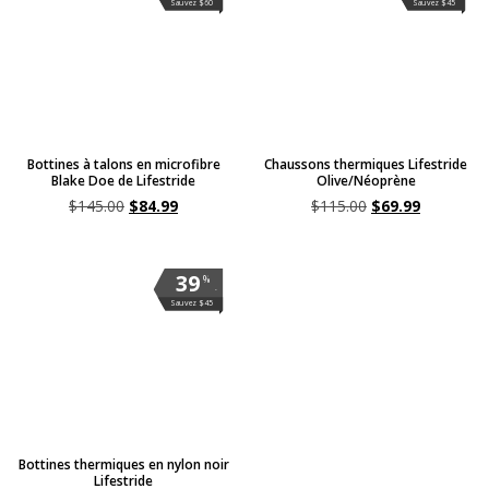
Sauvez $60
Sauvez $45
Bottines à talons en microfibre
Chaussons thermiques Lifestride
Blake Doe de Lifestride
Olive/Néoprène
$
145.00
$
84.99
$
115.00
$
69.99
39
%
.
Sauvez $45
Bottines thermiques en nylon noir
Lifestride