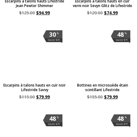
Escarpins à talons hauts Lifestride
Escarpins à talons hauts en cuir
Jean Pewter Shimmer
verni noir Sevyn Glitz de Lifestride
$
125.00
$
94.99
$
120.00
$
74.99
30
48
%
%
.
.
Sauvez $35
Sauvez $75
Escarpins à talons hauts en cuir noir
Bottines en microsuède étain
Lifestride Savvy
scintillant Lifestride
$
115.00
$
79.99
$
155.00
$
79.99
48
48
%
%
.
.
Sauvez $75
Sauvez $75