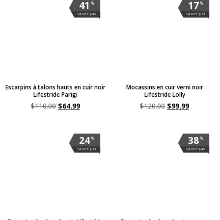
41
17
%
%
.
.
Sauvez $45
Sauvez $20
Escarpins à talons hauts en cuir noir
Mocassins en cuir verni noir
Lifestride Parigi
Lifestride Lolly
$
110.00
$
64.99
$
120.00
$
99.99
24
38
%
%
.
.
Sauvez $30
Sauvez $45