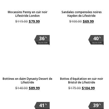
Mocassins Penny en cuir noir
Sandales compensées noires
Lifestride London
Hayden de Lifestride
$
115.00
$
79.99
$
100.00
$
69.99
36
40
%
%
.
.
Sauvez $50
Sauvez $70
Bottines en daim Dynasty Desert de
Bottes d'équitation en cuir noir
Lifestride
Bristol de Lifestride
$
140.00
$
89.99
$
175.00
$
104.99
41
39
%
%
.
.