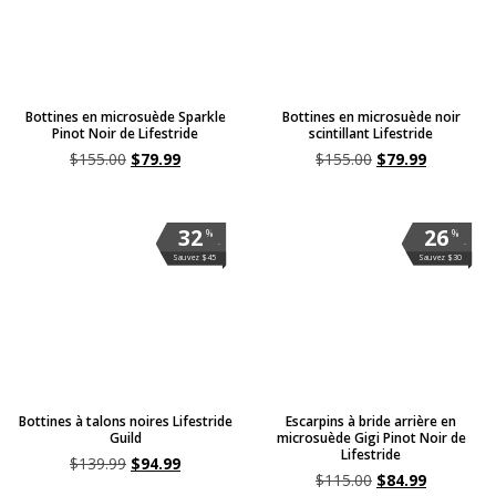
Bottines en microsuède Sparkle
Bottines en microsuède noir
Pinot Noir de Lifestride
scintillant Lifestride
$
155.00
$
79.99
$
155.00
$
79.99
32
26
%
%
.
.
Sauvez $45
Sauvez $30
Bottines à talons noires Lifestride
Escarpins à bride arrière en
Guild
microsuède Gigi Pinot Noir de
Lifestride
$
139.99
$
94.99
$
115.00
$
84.99