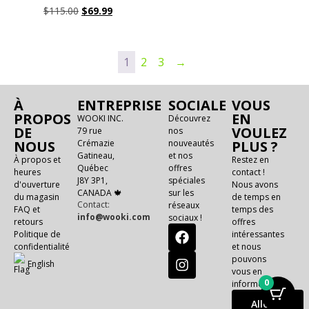
$
115.00
$
69.99
1
2
3
→
À
ENTREPRISE
SOCIALE
VOUS
PROPOS
EN
WOOKI INC.
Découvrez
DE
VOULEZ
79 rue
nos
NOUS
Crémazie
nouveautés
PLUS ?
Gatineau,
et nos
À propos et
Restez en
Québec
offres
heures
contact !
J8Y 3P1,
spéciales
d'ouverture
Nous avons
CANADA 🍁
sur les
du magasin
de temps en
Contact:
réseaux
FAQ et
temps des
info@wooki.com
sociaux !
retours
offres
Politique de
intéressantes
confidentialité
et nous
pouvons
E
n
g
l
i
s
h
vous en
0
informer !
Allons-