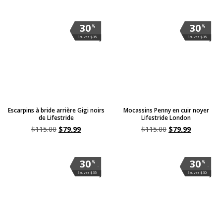
30
30
%
%
.
.
Sauvez $35
Sauvez $35
Escarpins à bride arrière Gigi noirs
Mocassins Penny en cuir noyer
de Lifestride
Lifestride London
$
115.00
$
79.99
$
115.00
$
79.99
30
30
%
%
.
.
Sauvez $35
Sauvez $30