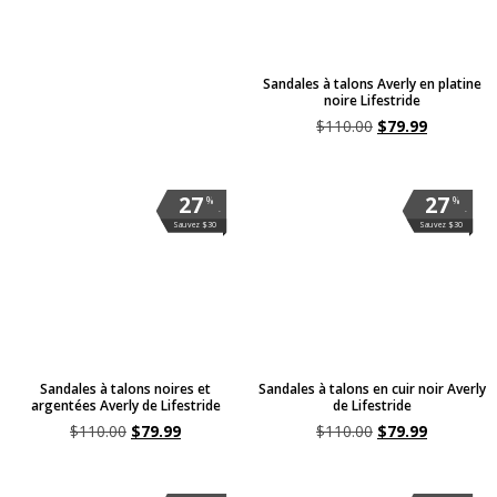
Sandales à talons Averly en platine
noire Lifestride
$
110.00
$
79.99
27
27
%
%
.
.
Sauvez $30
Sauvez $30
Sandales à talons noires et
Sandales à talons en cuir noir Averly
argentées Averly de Lifestride
de Lifestride
$
110.00
$
79.99
$
110.00
$
79.99