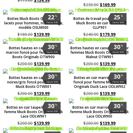
$
175.00
$
134.99
$
230.00
$
169.99
22
25
%
%
Bottes Muck Boots Outscape à
Bottes de travail pour hommes
.
.
lacets pour hommes, noires/beige,
Muck Boots en cuir caramel
Sauvez $40
Sauvez $60
modèle OSLM000
CLLP901
$
180.00
$
139.99
$
240.00
$
179.99
30
30
%
%
Bottes hautes en caoutchouc
Bottes hautes en caoutchouc pour
.
.
marron foncé pour femme Muck
femmes Muck Boots Originals Tall
Sauvez $60
Sauvez $60
Boots Originals OTW900
Walnut OTW901
$
200.00
$
139.99
$
200.00
$
139.99
30
30
%
%
Bottes hautes en caoutchouc
Bottes en cuir marron/marron
.
.
noires/gris foncé pour femmes
foncé pour femme Muck Boots
Sauvez $60
Sauvez $60
Muck Boots OTW001
Originals Duck Lace ODLW902
$
200.00
$
139.99
$
200.00
$
139.99
30
30
%
%
Bottes en cuir taupe/noyer pour
Bottes en cuir marron/noir pour
.
.
femme Muck Boots Originals Duck
femme Muck Boots Originals Duck
Sauvez $60
Sauvez $60
Lace ODLW901
Lace ODLW900
$
200.00
$
139.99
$
200.00
$
139.99