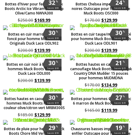
32
24
%
%
Bottes d'hiver pour femmes Muck
Bottes Chelsea imperméables
.
.
Boots Arctic Ice Vibram Arctic Grip
noires Outscape pour hommes de
Sauvez $80
Sauvez $40
Olive/Camo NWVA300
Muck Boots OSC000
$
250.00
$
169.99
$
170.00
$
129.99
30
30
%
%
Bottes en cuir marron/marron
Bottes en cuir taupe/marron foncé
.
.
foncé pour homme Muck Boots
pour homme Muck Boots Originals
Sauvez $60
Sauvez $60
Originals Duck Lace ODL902
Duck Lace ODL901
$
200.00
$
139.99
$
200.00
$
139.99
30
21
%
%
Bottes en cuir noir à lacets pour
Bottes hautes en caoutchouc
.
.
hommes Muck Boots Originals
camouflage Muck Boots Mossy Oak
Sauvez $60
Sauvez $35
Duck Lace ODL000
Country DNA Mudder 15 pouces
pour hommes MUDMDNA
$
200.00
$
139.99
$
170.00
$
134.99
30
27
%
%
Bottes hautes en caoutchouc pour
Bottes pour hommes Chore Classic
.
.
hommes Muck Boots Harvester,
6 marron de Muck Boots CH6900
Sauvez $55
Sauvez $45
couleur olive/citron vert MRBM300S
$
165.00
$
119.99
$
185.00
$
129.99
29
19
%
%
Bottes de pluie pour hommes Muck
Chaussures basses imperméables à
.
.
Boots Chore Mid Vert/Argent
enfiler Outscape pour hommes de
Sauvez $50
Sauvez $30