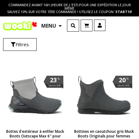
COMMANDEZ AVANT 16H (HEURE DE L'EST) POUR UNE EXPÉDITION LE JOUR
MÊME
SAUVEZ 10% SUR VOTRE 1ÈRE COMMANDE ! UTILISEZ LE COUPON '
START10
'
MENU
Filtres
23
20
%
%
.
.
Sauvez $45
Sauvez $30
Bottes d'extérieur à enfiler Muck
Bottines en caoutchouc gris Muck
Boots Outscape Max 6″ pour
Boots Originals pour femmes