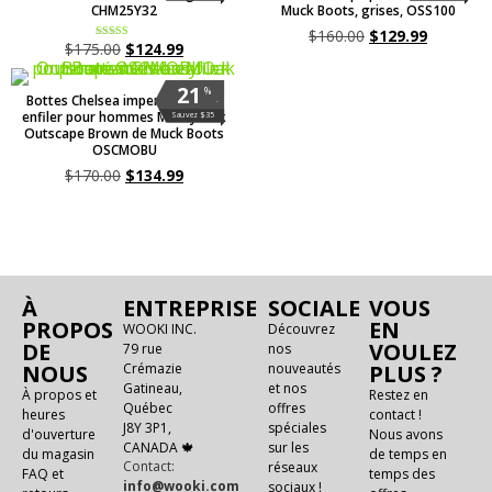
CHM25Y32
Muck Boots, grises, OSS100
$
160.00
$
129.99
$
175.00
$
124.99
Note
5.00
sur 5
21
%
Bottes Chelsea imperméables à
.
enfiler pour hommes Mossy Oak
Sauvez $35
Outscape Brown de Muck Boots
OSCMOBU
$
170.00
$
134.99
À
ENTREPRISE
SOCIALE
VOUS
PROPOS
EN
WOOKI INC.
Découvrez
DE
VOULEZ
79 rue
nos
NOUS
Crémazie
nouveautés
PLUS ?
Gatineau,
et nos
À propos et
Restez en
Québec
offres
heures
contact !
J8Y 3P1,
spéciales
d'ouverture
Nous avons
CANADA 🍁
sur les
du magasin
de temps en
Contact:
réseaux
FAQ et
temps des
info@wooki.com
sociaux !