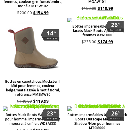
femmes, couleur gris foncé/ombre,
MOAW101
modèle MTSW102
$
150.00
$
119.99
$
200.00
$
154.99
26
%
Bottes imperméables noires à
.
lacets Muck Boots Apex pour
Sauvez $60
14
%
femmes AXWL000
.
Sauvez $20
$
235.00
$
174.99
Bottes en caoutchouc Muckster II
Mid pour femmes, couleur
beige/matelassée à motif floral,
référence MM2MW90
$
140.00
$
119.99
23
26
%
%
Bottes Muck Boots Woody Sport
Bottes imperméables à enfiler Muck
.
.
pour homme, imperméables, vert
Boots Outscape Max Dark
Sauvez $40
Sauvez $60
mousse, à enfiler, WDSA333
Shadow/Noir pour hommes
MTSM000