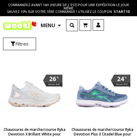
COMMANDEZ AVANT 16H (HEURE DE L'EST) POUR UNE EXPÉDITION LE JOUR
MÊME
SAUVEZ 10% SUR VOTRE 1ÈRE COMMANDE ! UTILISEZ LE COUPON '
START10
'
MENU
Filtres
26
24
%
%
.
.
Sauvez $40
Sauvez $35
Chaussures de marche/course Ryka
Chaussures de marche/course Ryka
Devotion X Brillant White pour
Devotion Plus 3 Citadel Blue pour