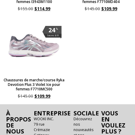
femmes I3943M1100
femmes F7710MD404
$
155.00
$
114.99
$
145.00
$
109.99
24
%
.
Sauvez $35
Chaussures de marche/course Ryka
Devotion Plus 3 Violet Ice pour
femmes F7710MC500
$
145.00
$
109.99
À
ENTREPRISE
SOCIALE
VOUS
PROPOS
EN
WOOKI INC.
Découvrez
DE
VOULEZ
79 rue
nos
NOUS
Crémazie
nouveautés
PLUS ?