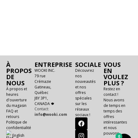
À
ENTREPRISE
SOCIALE
VOUS
PROPOS
EN
WOOKI INC.
Découvrez
DE
VOULEZ
79 rue
nos
NOUS
Crémazie
nouveautés
PLUS ?
Gatineau,
et nos
À propos et
Restez en
Québec
offres
heures
contact !
J8Y 3P1,
spéciales
d'ouverture
Nous avons
CANADA 🍁
sur les
du magasin
de temps en
Contact:
réseaux
FAQ et
temps des
info@wooki.com
sociaux !
retours
offres
Politique de
intéressantes
confidentialité
et nous
pouvons
E
n
g
l
i
s
h
0