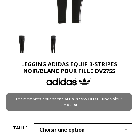
LEGGING ADIDAS EQUIP 3-STRIPES
NOIR/BLANC POUR FILLE DV2755
Les membres obtiennent
74
Points WOOKI
– une valeur
de
$
0.74
TAILLE