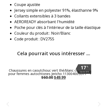
Coupe ajustée
Jersey simple en polyester 91%, élasthanne 9%
Collants extensibles à 3 bandes
AEROREADY absorbant l'humidité
Poche pour clés à l'intérieur de la taille élastique
Couleur du produit : Noir/Blanc
Code produit : DV2755
Cela pourrait vous intéresser ....
17
17
17
17
17
17
%
%
%
%
%
%
.
.
.
.
.
.
Chaussures en caoutchouc vert thé/blanc coquille
Sauvez $10
Sauvez $10
Sauvez $10
Sauvez $10
Sauvez $10
Sauvez $10
pour femmes autochtones Jericho 11300400.3311
$
60.00
$
49.99