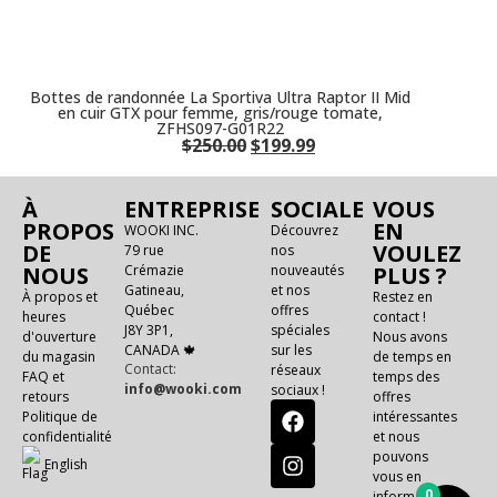
Bottes de randonnée La Sportiva Ultra Raptor II Mid
en cuir GTX pour femme, gris/rouge tomate,
ZFHS097-G01R22
$
250.00
$
199.99
À
ENTREPRISE
SOCIALE
VOUS
PROPOS
EN
WOOKI INC.
Découvrez
DE
VOULEZ
79 rue
nos
NOUS
Crémazie
nouveautés
PLUS ?
Gatineau,
et nos
À propos et
Restez en
Québec
offres
heures
contact !
J8Y 3P1,
spéciales
d'ouverture
Nous avons
CANADA 🍁
sur les
du magasin
de temps en
Contact:
réseaux
FAQ et
temps des
info@wooki.com
sociaux !
retours
offres
Politique de
intéressantes
confidentialité
et nous
pouvons
E
n
g
l
i
s
h
vous en
0
informer !