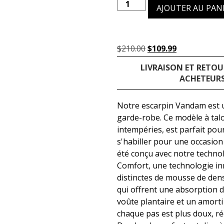
AJOUTER AU PAN
$
210.00
$
109.99
LIVRAISON ET RETOU
ACHETEURS
Notre escarpin Vandam est 
garde-robe. Ce modèle à talo
intempéries, est parfait pou
s'habiller pour une occasion 
été conçu avec notre techno
Comfort, une technologie in
distinctes de mousse de den
qui offrent une absorption d
voûte plantaire et un amorti 
chaque pas est plus doux, réd