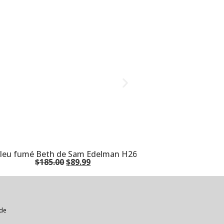
ir bleu fumé Beth de Sam Edelman H2657L1400
$
185.00
$
89.99
 de