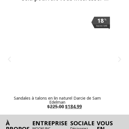
18
18
18
18
18
18
18
18
18
%
%
%
%
%
%
%
%
%
.
.
.
.
.
.
.
.
.
Sauvez $40
Sauvez $40
Sauvez $40
Sauvez $40
Sauvez $40
Sauvez $40
Sauvez $40
Sauvez $40
Sauvez $40
Sandales à talons en lin naturel Darcie de Sam
Edelman
$
225.00
$
184.99
À
ENTREPRISE
SOCIALE
VOUS
PROPOS
EN
WOOKI INC.
Découvrez