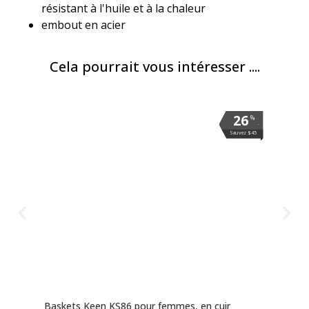
résistant à l'huile et à la chaleur
embout en acier
Cela pourrait vous intéresser ....
26
26
26
%
%
%
.
.
.
Sauvez $45
Sauvez $45
Sauvez $45
Baskets Keen KS86 pour femmes, en cuir