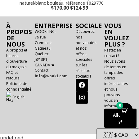
naturel/blanc bouleau, référence 1029770
$
170.00
$
124.99
À
ENTREPRISE
SOCIALE
VOUS
PROPOS
EN
WOOKI INC.
Découvrez
DE
VOULEZ
79 rue
nos
NOUS
Crémazie
nouveautés
PLUS ?
Gatineau,
et nos
À propos et
Restez en
Québec
offres
heures
contact !
J8Y 3P1,
spéciales
d'ouverture
Nous avons
CANADA 🍁
sur les
du magasin
de temps en
Contact:
réseaux
FAQ et
temps des
info@wooki.com
sociaux !
retours
offres
Politique de
intéressantes
confidentialité
et nous
pouvons
E
n
g
l
i
s
h
vous en
0
informer !
Allons-
y!
undefined