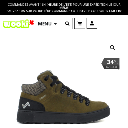
COMMANDEZ AVANT 16H (HEURE DE L'EST) POUR UNE EXPÉDITION LE JOUR
MÊME
SAUVEZ 10% SUR VOTRE 1ÈRE COMMANDE ! UTILISEZ LE COUPON '
START10
'
MENU
34
%
.
Sauvez $60