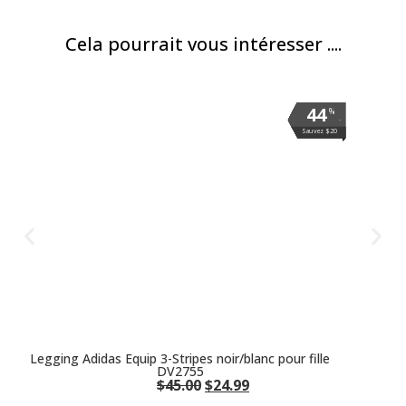
Cela pourrait vous intéresser ....
44
44
44
44
44
44
44
44
%
%
%
%
%
%
%
%
.
.
.
.
.
.
.
.
Sauvez $20
Sauvez $20
Sauvez $20
Sauvez $20
Sauvez $20
Sauvez $20
Sauvez $20
Sauvez $20
Legging Adidas Equip 3-Stripes noir/blanc pour fille
DV2755
$
45.00
$
24.99