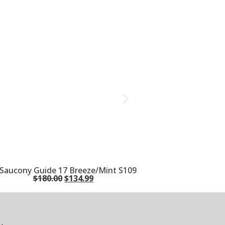
Saucony Guide 17 Breeze/Mint S10936-115
$
180.00
$
134.99