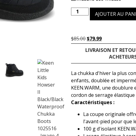
AJOUTER AU PAN
$
85.00
$
79.99
LIVRAISON ET RETOU
ACHETEURS
La chukka d'hiver la plus c
enfants, doublée et imperméa
KEEN.WARM, une doublure en
cordon de serrage élastique fa
Caractéristiques :
La coupe originale off
l'avant-pied pour que le
100 g d'isolant KEEN.W
Laçage élastique à ser