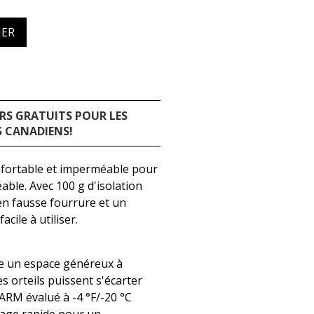
IER
RS GRATUITS POUR LES
 CANADIENS!
onfortable et imperméable pour
ble. Avec 100 g d'isolation
 fausse fourrure et un
cile à utiliser.
re un espace généreux à
s orteils puissent s'écarter
ARM évalué à -4 °F/-20 °C
rage rapide pour un