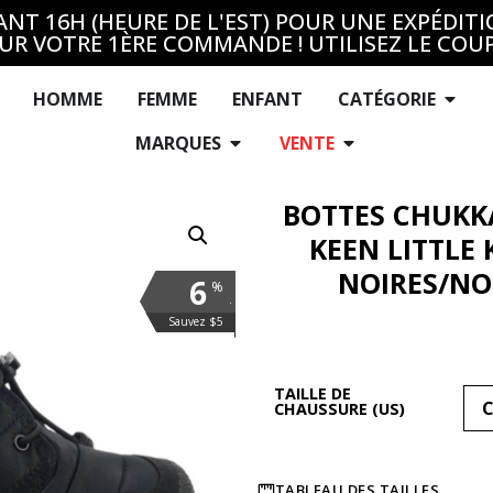
T 16H (HEURE DE L'EST) POUR UNE EXPÉDITI
UR VOTRE 1ÈRE COMMANDE ! UTILISEZ LE COU
HOMME
FEMME
ENFANT
CATÉGORIE
MARQUES
VENTE
BOTTES CHUKK
KEEN LITTLE 
NOIRES/NO
6
%
.
Sauvez $5
TAILLE DE
CHAUSSURE (US)
TABLEAU DES TAILLES