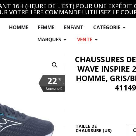
T 16H (HEURE DE L'EST) POUR UNE EXPÉDITI
UR VOTRE 1ÈRE COMMANDE ! UTILISEZ LE COU
HOMME
FEMME
ENFANT
CATÉGORIE
MARQUES
VENTE
CHAUSSURES DE
WAVE INSPIRE 
HOMME, GRIS/B
22
%
.
4114
Sauvez $40
TAILLE DE
CHAUSSURE (US)