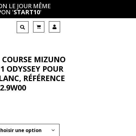
ON LE JOUR MÊME
PON '
START10
'
 COURSE MIZUNO
21 ODYSSEY POUR
LANC, RÉFÉRENCE
92.9W00