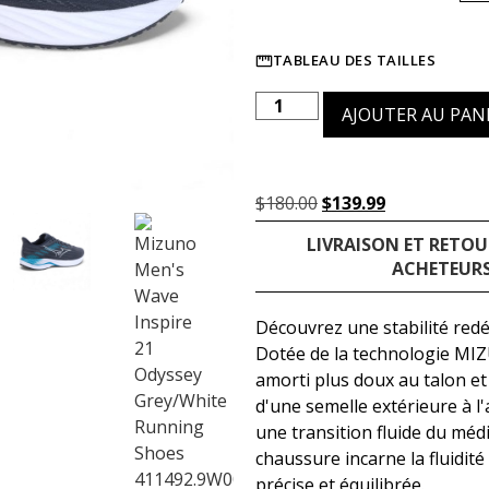
TABLEAU DES TAILLES
AJOUTER AU PAN
$
180.00
$
139.99
LIVRAISON ET RETOU
ACHETEURS
Découvrez une stabilité redéf
Dotée de la technologie M
amorti plus doux au talon et
d'une semelle extérieure à l
une transition fluide du médi
chaussure incarne la fluidité
précise et équilibrée.