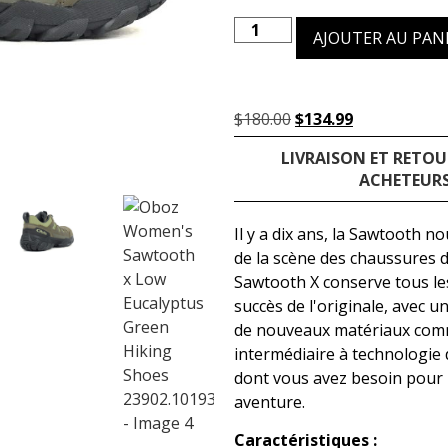
AJOUTER AU PAN
$
180.00
$
134.99
LIVRAISON ET RETOU
ACHETEURS
Il y a dix ans, la Sawtooth n
de la scène des chaussures de
Sawtooth X conserve tous les
succès de l'originale, avec 
de nouveaux matériaux com
intermédiaire à technologie d
dont vous avez besoin pour
aventure.
Caractéristiques :