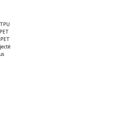
n TPU
RPET
RPET
jecté
us