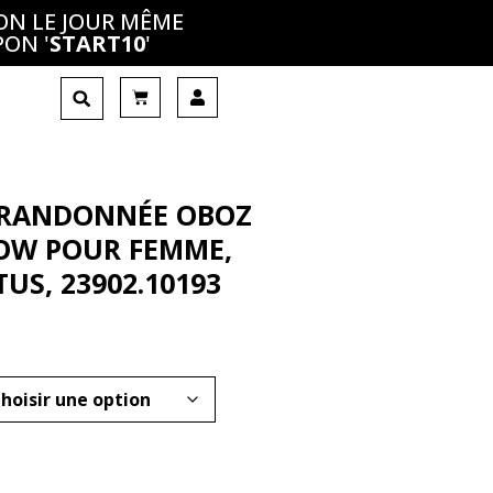
ON LE JOUR MÊME
PON '
START10
'
 RANDONNÉE OBOZ
OW POUR FEMME,
US, 23902.10193