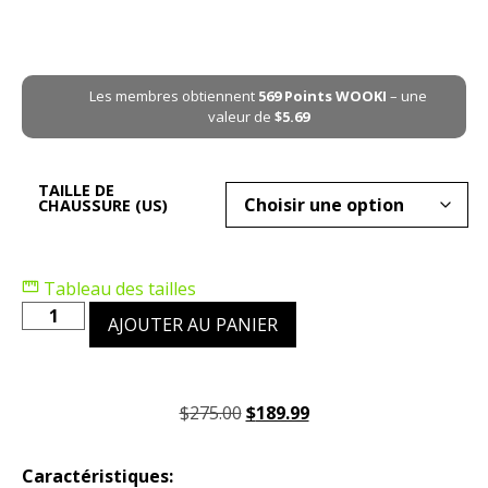
Les membres obtiennent
569
Points WOOKI
– une
valeur de
$
5.69
TAILLE DE
CHAUSSURE (US)
Tableau des tailles
AJOUTER AU PANIER
$
275.00
$
189.99
Caractéristiques: