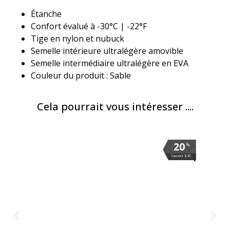
Étanche
Confort évalué à -30°C | -22°F
Tige en nylon et nubuck
Semelle intérieure ultralégère amovible
Semelle intermédiaire ultralégère en EVA
Couleur du produit : Sable
Cela pourrait vous intéresser ....
20
20
20
20
20
20
20
20
20
20
%
%
%
%
%
%
%
%
%
%
.
.
.
.
.
.
.
.
.
.
Sauvez $30
Sauvez $30
Sauvez $30
Sauvez $30
Sauvez $30
Sauvez $30
Sauvez $30
Sauvez $30
Sauvez $30
Sauvez $30