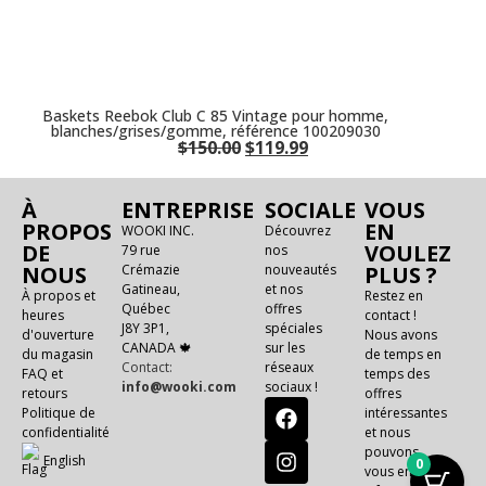
Baskets Reebok Club C 85 Vintage pour homme,
blanches/grises/gomme, référence 100209030
$
150.00
$
119.99
À
ENTREPRISE
SOCIALE
VOUS
PROPOS
EN
WOOKI INC.
Découvrez
DE
VOULEZ
79 rue
nos
NOUS
Crémazie
nouveautés
PLUS ?
Gatineau,
et nos
À propos et
Restez en
Québec
offres
heures
contact !
J8Y 3P1,
spéciales
d'ouverture
Nous avons
CANADA 🍁
sur les
du magasin
de temps en
Contact:
réseaux
FAQ et
temps des
info@wooki.com
sociaux !
retours
offres
Politique de
intéressantes
confidentialité
et nous
pouvons
E
n
g
l
i
s
h
0
vous en