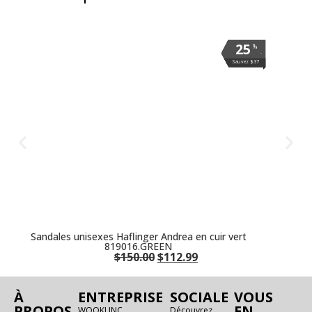
25
25
25
%
%
%
.
.
.
Sauvez $37
Sauvez $37
Sauvez $37
Sandales unisexes Haflinger Andrea en cuir vert
819016.GREEN
$
150.00
$
112.99
À
ENTREPRISE
SOCIALE
VOUS
PROPOS
EN
WOOKI INC.
Découvrez