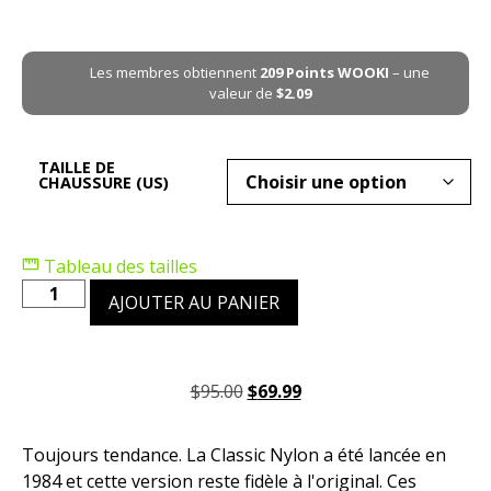
Les membres obtiennent
209
Points WOOKI
– une
valeur de
$
2.09
TAILLE DE
CHAUSSURE (US)
Tableau des tailles
AJOUTER AU PANIER
$
95.00
$
69.99
Toujours tendance. La Classic Nylon a été lancée en
1984 et cette version reste fidèle à l'original. Ces