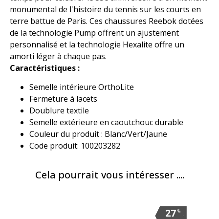
monumental de l'histoire du tennis sur les courts en
terre battue de Paris. Ces chaussures Reebok dotées
de la technologie Pump offrent un ajustement
personnalisé et la technologie Hexalite offre un
amorti léger à chaque pas.
Caractéristiques :
Semelle intérieure OrthoLite
Fermeture à lacets
Doublure textile
Semelle extérieure en caoutchouc durable
Couleur du produit : Blanc/Vert/Jaune
Code produit: 100203282
Cela pourrait vous intéresser ....
27
27
27
27
27
27
27
27
27
27
27
27
%
%
%
%
%
%
%
%
%
%
%
%
.
.
.
.
.
.
.
.
.
.
.
.