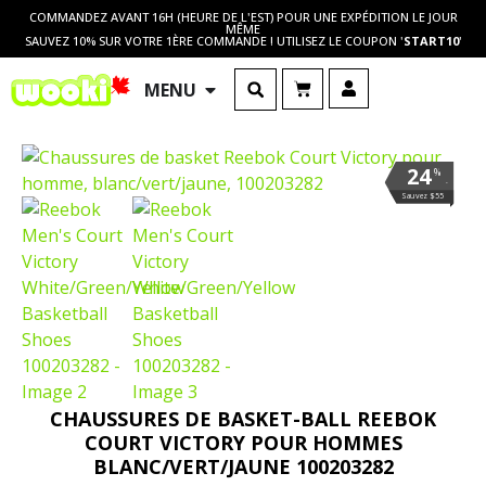
COMMANDEZ AVANT 16H (HEURE DE L'EST) POUR UNE EXPÉDITION LE JOUR
MÊME
SAUVEZ 10% SUR VOTRE 1ÈRE COMMANDE ! UTILISEZ LE COUPON '
START10
'
MENU
24
%
.
Sauvez $55
CHAUSSURES DE BASKET-BALL REEBOK
COURT VICTORY POUR HOMMES
BLANC/VERT/JAUNE 100203282