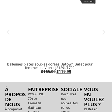
Sauvez $45
Sauvez $45
Sauvez $45
Sauvez $45
Sauvez $45
Sauvez $45
Sauvez $45
Sauvez $45
Sauvez $45
Sauvez $45
Sauvez $45
Sauvez $45
Ballerines plates souples dorées Uptown Ballet pour
femmes de Vionic J2129LT700
$
165.00
$
119.99
À
ENTREPRISE
SOCIALE
VOUS
PROPOS
EN
WOOKI INC.
Découvrez
DE
VOULEZ
79 rue
nos
NOUS
Crémazie
nouveautés
PLUS ?
Gatineau,
et nos
À propos et
Restez en