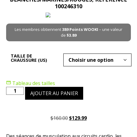
100246310
Les membres obtiennent
389
Points WOOKI
– une valeur
de
$
3.89
TAILLE DE
CHAUSSURE (US)
Tableau des tailles
AJOUTER AU PANIER
$
160.00
$
129.99
Des séances de musculation aux circuits cardio, les