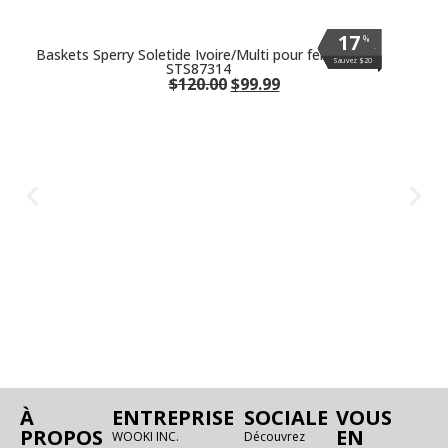
17
17
17
17
17
17
17
17
%
%
%
%
%
%
%
%
.
.
.
.
.
.
.
.
Baskets Sperry Soletide Ivoire/Multi pour femmes
Sauvez $20
Sauvez $20
Sauvez $20
Sauvez $20
Sauvez $20
Sauvez $20
Sauvez $20
Sauvez $20
STS87314
$
120.00
$
99.99
À
ENTREPRISE
SOCIALE
VOUS
PROPOS
EN
WOOKI INC.
Découvrez