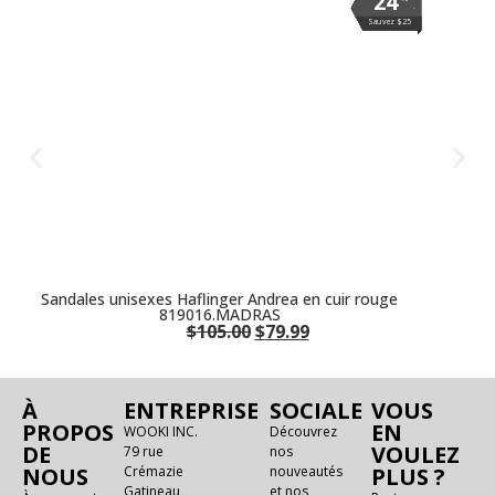
24
24
24
24
24
24
24
24
.
.
.
.
.
.
.
.
Sauvez $25
Sauvez $25
Sauvez $25
Sauvez $25
Sauvez $25
Sauvez $25
Sauvez $25
Sauvez $25
Sandales unisexes Haflinger Andrea en cuir rouge
819016.MADRAS
$
105.00
$
79.99
À
ENTREPRISE
SOCIALE
VOUS
PROPOS
EN
WOOKI INC.
Découvrez
DE
VOULEZ
79 rue
nos
NOUS
Crémazie
nouveautés
PLUS ?
Gatineau,
et nos