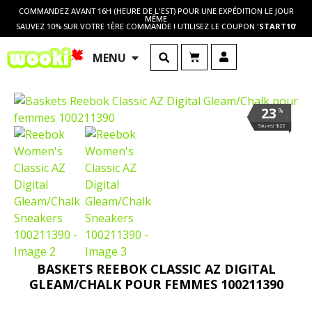
COMMANDEZ AVANT 16H (HEURE DE L'EST) POUR UNE EXPÉDITION LE JOUR
MÊME
SAUVEZ 10% SUR VOTRE 1ÈRE COMMANDE ! UTILISEZ LE COUPON '
START10
'
MENU
23
%
.
Sauvez $22
BASKETS REEBOK CLASSIC AZ DIGITAL
GLEAM/CHALK POUR FEMMES 100211390