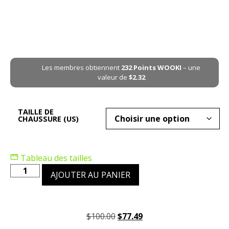
Les membres obtiennent
232
Points WOOKI
– une
valeur de
$
2.32
TAILLE DE
CHAUSSURE (US)
Tableau des tailles
AJOUTER AU PANIER
$
100.00
$
77.49