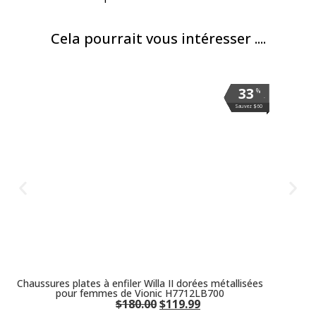
Cela pourrait vous intéresser ....
33
33
33
33
33
33
33
33
33
33
%
%
%
%
%
%
%
%
%
%
.
.
.
.
.
.
.
.
.
.
Sauvez $60
Sauvez $60
Sauvez $60
Sauvez $60
Sauvez $60
Sauvez $60
Sauvez $60
Sauvez $60
Sauvez $60
Sauvez $60
Chaussures plates à enfiler Willa II dorées métallisées
pour femmes de Vionic H7712LB700
$
180.00
$
119.99