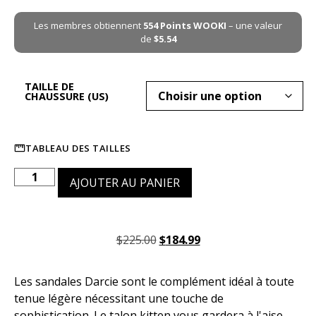
Les membres obtiennent
554
Points WOOKI
– une valeur
de
$
5.54
TAILLE DE
CHAUSSURE (US)
TABLEAU DES TAILLES
AJOUTER AU PANIER
$
225.00
$
184.99
Les sandales Darcie sont le complément idéal à toute
tenue légère nécessitant une touche de
sophistication. Le talon kitten vous gardera à l'aise