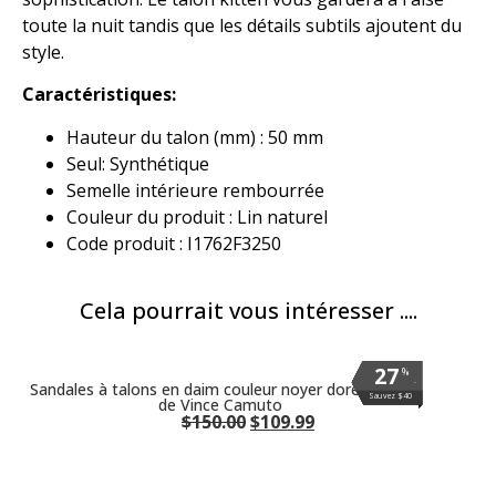
toute la nuit tandis que les détails subtils ajoutent du
style.
Caractéristiques:
Hauteur du talon (mm) :
50
mm
Seul:
Synthétique
Semelle intérieure rembourrée
Couleur du produit : Lin naturel
Code produit : I1762F3250
Cela pourrait vous intéresser ....
27
27
27
27
27
27
27
27
27
27
27
%
%
%
%
%
%
%
%
%
%
%
.
.
.
.
.
.
.
.
.
.
.
Sandales à talons en daim couleur noyer doré Alyysa
Sauvez $40
Sauvez $40
Sauvez $40
Sauvez $40
Sauvez $40
Sauvez $40
Sauvez $40
Sauvez $40
Sauvez $40
Sauvez $40
Sauvez $40
de Vince Camuto
$
150.00
$
109.99