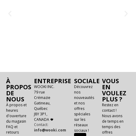
À
ENTREPRISE
SOCIALE
VOUS
PROPOS
EN
WOOKI INC.
Découvrez
DE
VOULEZ
79 rue
nos
NOUS
Crémazie
nouveautés
PLUS ?
Gatineau,
et nos
À propos et
Restez en
Québec
offres
heures
contact !
J8Y 3P1,
spéciales
d'ouverture
Nous avons
CANADA 🍁
sur les
du magasin
de temps en
Contact:
réseaux
FAQ et
temps des
info@wooki.com
sociaux !
retours
offres