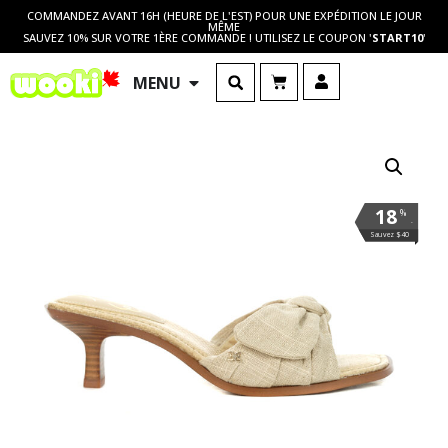
COMMANDEZ AVANT 16H (HEURE DE L'EST) POUR UNE EXPÉDITION LE JOUR
MÊME
SAUVEZ 10% SUR VOTRE 1ÈRE COMMANDE ! UTILISEZ LE COUPON '
START10
'
MENU
18
%
.
Sauvez $40