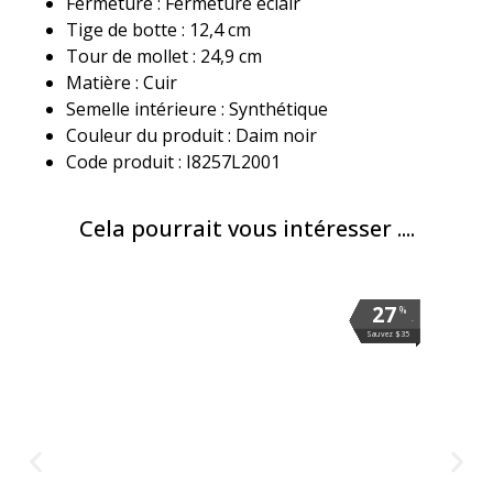
Fermeture : Fermeture éclair
Tige de botte : 12,4 cm
Tour de mollet : 24,9 cm
Matière : Cuir
Semelle intérieure : Synthétique
Couleur du produit : Daim noir
Code produit : I8257L2001
Cela pourrait vous intéresser ....
27
27
27
27
27
27
27
27
27
27
27
27
27
%
%
%
%
%
%
%
%
%
%
%
%
%
.
.
.
.
.
.
.
.
.
.
.
.
.
Sauvez $35
Sauvez $35
Sauvez $35
Sauvez $35
Sauvez $35
Sauvez $35
Sauvez $35
Sauvez $35
Sauvez $35
Sauvez $35
Sauvez $35
Sauvez $35
Sauvez $35