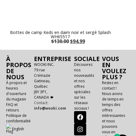
Bottes de camp Keds en daim noir et sergé Splash
WH65517
$
130.00
$
94.99
À
ENTREPRISE
SOCIALE
VOUS
PROPOS
EN
WOOKI INC.
Découvrez
DE
VOULEZ
79 rue
nos
NOUS
Crémazie
nouveautés
PLUS ?
Gatineau,
et nos
À propos et
Restez en
Québec
offres
heures
contact !
J8Y 3P1,
spéciales
d'ouverture
Nous avons
CANADA 🍁
sur les
du magasin
de temps en
Contact:
réseaux
FAQ et
temps des
info@wooki.com
sociaux !
retours
offres
Politique de
intéressantes
confidentialité
et nous
pouvons
E
n
g
l
i
s
h
vous en