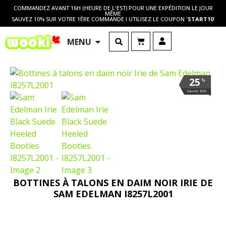
COMMANDEZ AVANT 16H (HEURE DE L'EST) POUR UNE EXPÉDITION LE JOUR
MÊME
SAUVEZ 10% SUR VOTRE 1ÈRE COMMANDE ! UTILISEZ LE COUPON '
START10
'
MENU
25
%
.
Sauvez $60
BOTTINES À TALONS EN DAIM NOIR IRIE DE
SAM EDELMAN I8257L2001