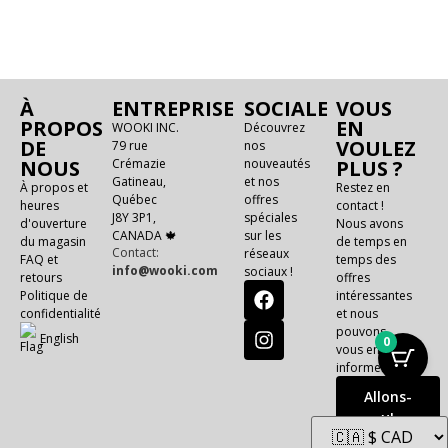
À
ENTREPRISE
SOCIALE
VOUS
PROPOS
EN
WOOKI INC.
Découvrez
DE
VOULEZ
79 rue
nos
NOUS
Crémazie
nouveautés
PLUS ?
Gatineau,
et nos
À propos et
Restez en
Québec
offres
heures
contact !
J8Y 3P1,
spéciales
d'ouverture
Nous avons
CANADA 🍁
sur les
du magasin
de temps en
Contact:
réseaux
FAQ et
temps des
info@wooki.com
sociaux !
retours
offres
Politique de
intéressantes
confidentialité
et nous
pouvons
E
n
g
l
i
s
h
0
vous en
informer !
Allons-
y!