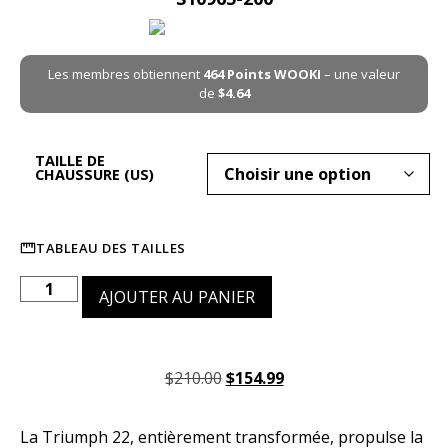
Les membres obtiennent
464
Points WOOKI
– une valeur
de
$
4.64
TAILLE DE
CHAUSSURE (US)
TABLEAU DES TAILLES
AJOUTER AU PANIER
$
210.00
$
154.99
La Triumph 22, entièrement transformée, propulse la