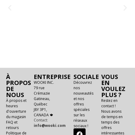
À
ENTREPRISE
SOCIALE
VOUS
PROPOS
EN
WOOKI INC.
Découvrez
DE
VOULEZ
79 rue
nos
NOUS
Crémazie
nouveautés
PLUS ?
Gatineau,
et nos
À propos et
Restez en
Québec
offres
heures
contact !
J8Y 3P1,
spéciales
d'ouverture
Nous avons
CANADA 🍁
sur les
du magasin
de temps en
Contact:
réseaux
FAQ et
temps des
info@wooki.com
sociaux !
retours
offres
Politique de
intéressantes