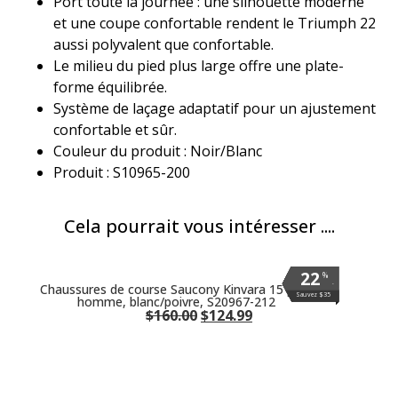
Port toute la journée : une silhouette moderne
et une coupe confortable rendent le Triumph 22
aussi polyvalent que confortable.
Le milieu du pied plus large offre une plate-
forme équilibrée.
Système de laçage adaptatif pour un ajustement
confortable et sûr.
Couleur du produit : Noir/Blanc
Produit : S10965-200
Cela pourrait vous intéresser ....
22
22
22
22
22
22
22
22
22
22
22
22
22
%
%
%
%
%
%
%
%
%
%
%
%
%
.
.
.
.
.
.
.
.
.
.
.
.
.
Chaussures de course Saucony Kinvara 15 pour
Sauvez $35
Sauvez $35
Sauvez $35
Sauvez $35
Sauvez $35
Sauvez $35
Sauvez $35
Sauvez $35
Sauvez $35
Sauvez $35
Sauvez $35
Sauvez $35
Sauvez $35
homme, blanc/poivre, S20967-212
$
160.00
$
124.99