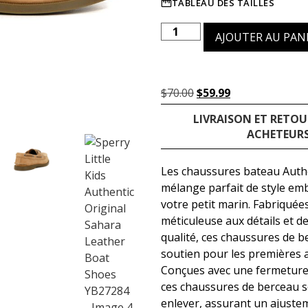
TABLEAU DES TAILLES
AJOUTER AU PAN
$
70.00
$
59.99
LIVRAISON ET RETOU
ACHETEURS
Les chaussures bateau Authen
mélange parfait de style emb
votre petit marin. Fabriquée
méticuleuse aux détails et 
qualité, ces chaussures de b
soutien pour les premières 
Conçues avec une fermeture
ces chaussures de berceau son
enlever, assurant un ajuste