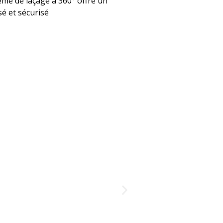
ème de laçage à 360° offre un
é et sécurisé