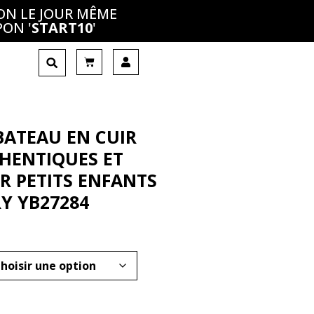
ON LE JOUR MÊME
PON '
START10
'
BATEAU EN CUIR
HENTIQUES ET
R PETITS ENFANTS
RY YB27284