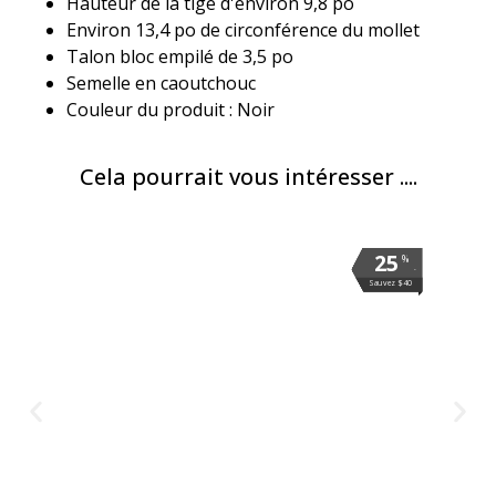
Hauteur de la tige d'environ 9,8 po
Environ 13,4 po de circonférence du mollet
Talon bloc empilé de 3,5 po
Semelle en caoutchouc
Couleur du produit : Noir
Cela pourrait vous intéresser ....
25
25
25
25
25
25
%
%
%
%
%
%
.
.
.
.
.
.
Sauvez $40
Sauvez $40
Sauvez $40
Sauvez $40
Sauvez $40
Sauvez $40