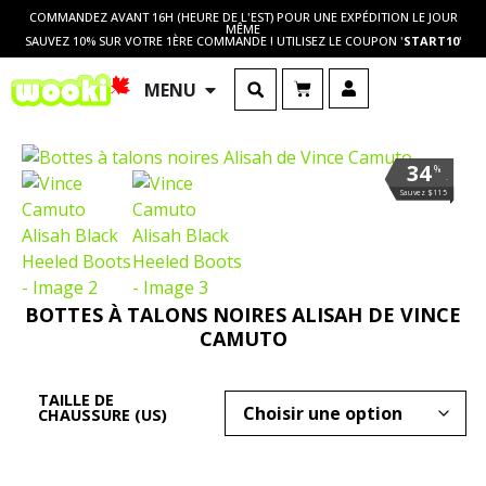
COMMANDEZ AVANT 16H (HEURE DE L'EST) POUR UNE EXPÉDITION LE JOUR
MÊME
SAUVEZ 10% SUR VOTRE 1ÈRE COMMANDE ! UTILISEZ LE COUPON '
START10
'
MENU
34
%
.
Sauvez $115
BOTTES À TALONS NOIRES ALISAH DE VINCE
CAMUTO
TAILLE DE
CHAUSSURE (US)