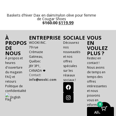
Baskets d'hiver Dax en daim/nylon olive pour femme
de Cougar Shoes
$
160.00
$
119.99
À
ENTREPRISE
SOCIALE
VOUS
PROPOS
EN
WOOKI INC.
Découvrez
DE
VOULEZ
79 rue
nos
NOUS
Crémazie
nouveautés
PLUS ?
Gatineau,
et nos
À propos et
Restez en
Québec
offres
heures
contact !
J8Y 3P1,
spéciales
d'ouverture
Nous avons
CANADA 🍁
sur les
du magasin
de temps en
Contact:
réseaux
FAQ et
temps des
info@wooki.com
sociaux !
retours
offres
Politique de
intéressantes
confidentialité
et nous
pouvons
E
n
g
l
i
s
h
vous en
0
informer !
Allons-