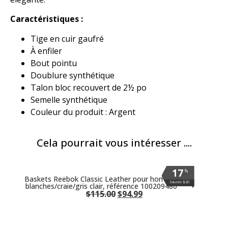
Caractéristiques :
Tige en cuir gaufré
À enfiler
Bout pointu
Doublure synthétique
Talon bloc recouvert de 2½ po
Semelle synthétique
Couleur du produit : Argent
Cela pourrait vous intéresser ....
17
17
17
17
17
17
17
%
%
%
%
%
%
%
.
.
.
.
.
.
.
Baskets Reebok Classic Leather pour homme,
Sauvez $20
Sauvez $20
Sauvez $20
Sauvez $20
Sauvez $20
Sauvez $20
Sauvez $20
blanches/craie/gris clair, référence 100209480
$
115.00
$
94.99