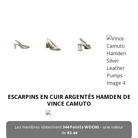
ESCARPINS EN CUIR ARGENTÉS HAMDEN DE
VINCE CAMUTO
Les membres obtiennent
344
Points WOOKI
– une valeur
de
$
3.44