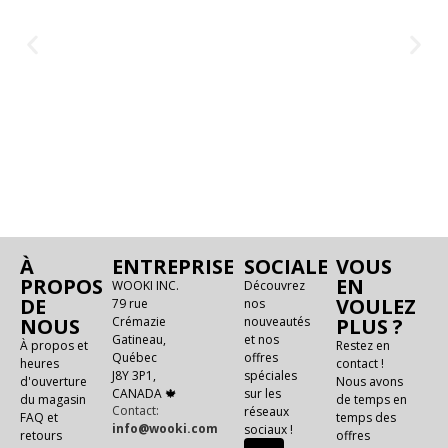
À
ENTREPRISE
SOCIALE
VOUS
PROPOS
EN
WOOKI INC.
Découvrez
DE
VOULEZ
79 rue
nos
NOUS
Crémazie
nouveautés
PLUS ?
Gatineau,
et nos
À propos et
Restez en
Québec
offres
heures
contact !
J8Y 3P1,
spéciales
d'ouverture
Nous avons
CANADA 🍁
sur les
du magasin
de temps en
Contact:
réseaux
FAQ et
temps des
info@wooki.com
sociaux !
retours
offres