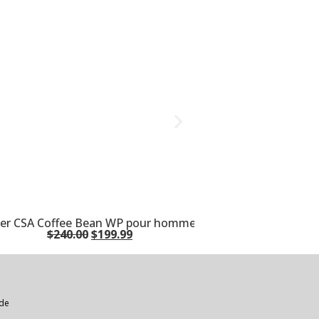
 Hiker CSA Coffee Bean WP pour homme P725676
$
240.00
$
199.99
 de