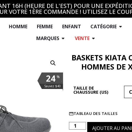
T 16H (HEURE DE L'EST) POUR UNE EXPÉDITI
UR VOTRE 1ÈRE COMMANDE ! UTILISEZ LE COU
HOMME
FEMME
ENFANT
CATÉGORIE
MARQUES
VENTE
BASKETS KIATA
HOMMES DE X
24
%
.
Sauvez $40
TAILLE DE
CHAUSSURE (US)
TABLEAU DES TAILLES
AJOUTER AU PAN