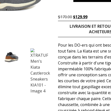
$
170.00
$
129.99
LIVRAISON ET RETOU
ACHETEURS
Pour les DO-ers qui ont bes
tout faire. La Kiata est un
conçue dans les terrains d'es
Construite à partir d'une tig
imperméable 100% fabriquée à
offrir une conception sans 
les courbes de votre pied. C
élimine tout gaspillage exces
construite avec la quantité e
fabriquer chaque paire. Cett
chaussette, combinée à une 
coussinée à rebond élevé et 