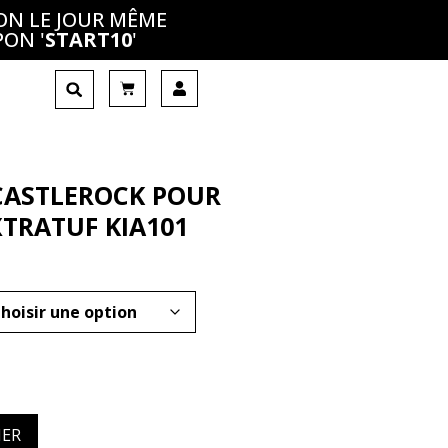
ON LE JOUR MÊME
PON '
START10
'
 CASTLEROCK POUR
TRATUF KIA101
IER